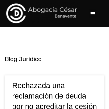
Ir
al
Menu
contenido
Blog Jurídico
Page
Page
Page
Page
Rechazada una
reclamación de deuda
por no acreditar la cesión