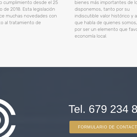
o cumplimiento desde el 25
bienes más importantes de l
 de 2018. Esta legislación
disponemos, tanto por su
uce muchas novedades con
indiscutible valor histórico y a
o al tratamiento de
que habla de quienes somos
por ser un elemento que favo
economía local.
Tel. 679 234 
FORMULARIO DE CONTAC