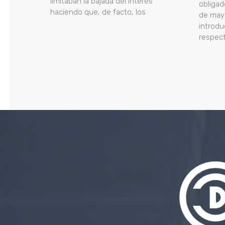
limitaban la bajada del interés
obligad
haciendo que, de facto, los
de mayo
introd
respect