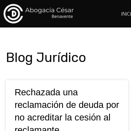
Ir
al
INIC
contenido
Blog Jurídico
Page
Pag
Rechazada una
reclamación de deuda por
no acreditar la cesión al
reclamante.