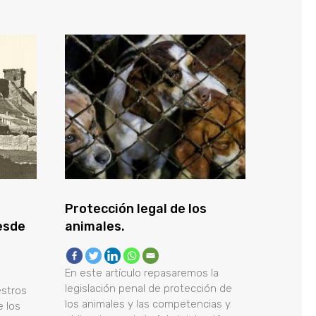
Protección legal de los
esde
animales.
En este artículo repasaremos la
legislación penal de protección de
estros
los animales y las competencias y
 los