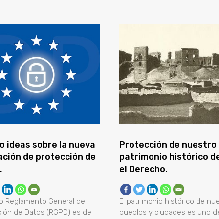
o ideas sobre la nueva
Protección de nuestro
lación de protección de
patrimonio histórico d
.
el Derecho.
vo Reglamento General de
El patrimonio histórico de nu
ción de Datos (RGPD) es de
pueblos y ciudades es uno de