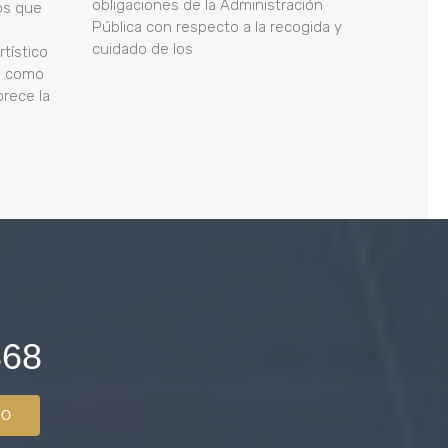
obligaciones de la Administración
os que
Pública con respecto a la recogida y
cuidado de los
rtístico
, como
rece la
868
TO