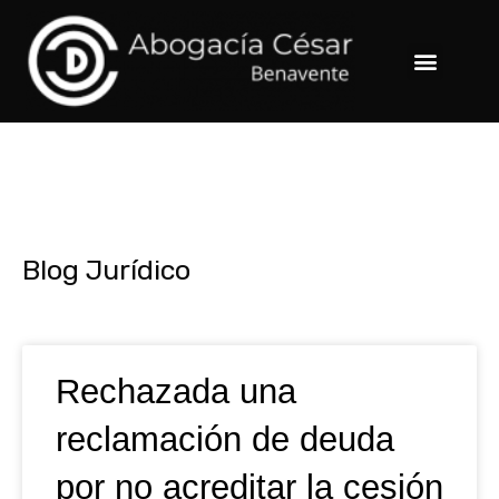
Ir
al
Menu
contenido
Blog Jurídico
Page
Page
Page
Page
Rechazada una
reclamación de deuda
por no acreditar la cesión