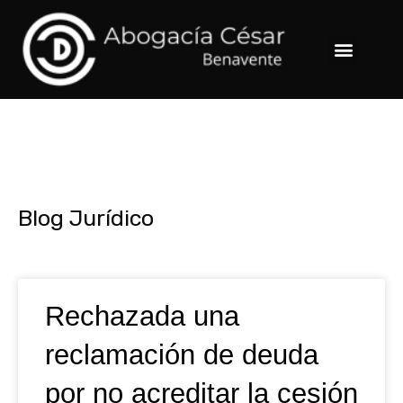
Ir
al
Menu
contenido
Blog Jurídico
Page
Page
Page
Page
Rechazada una
reclamación de deuda
por no acreditar la cesión