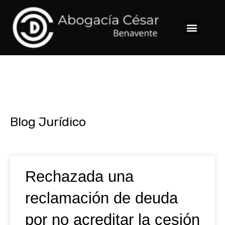
Ir
al
Menu
contenido
Blog Jurídico
Page
Page
Page
Page
Rechazada una
reclamación de deuda
por no acreditar la cesión