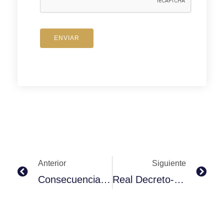
ENVIAR
Prev
Nex
Anterior
Siguiente
Consecuencias penales por el incumplimiento del Decreto que establece el Estado de Alarma.
Real Decreto-Ley 10/2020, de 29 de marzo, por el que se regula un permiso retribuido recuperable para las personas trabajadoras por cuenta ajena que no presten servicios esenciales.