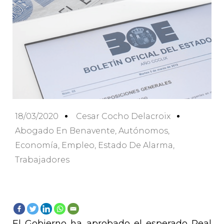
18/03/2020
Cesar Cocho Delacroix
Abogado En Benavente
,
Autónomos
,
Economía
,
Empleo
,
Estado De Alarma
,
Trabajadores
El Gobierno ha aprobado el esperado Real