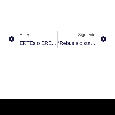
Prev
Nex
Anterior
Siguiente
ERTEs o EREs suspensivos por fuerza mayor.
“Rebus sic stantibus” o incumplimiento por causa de fuerza mayor.