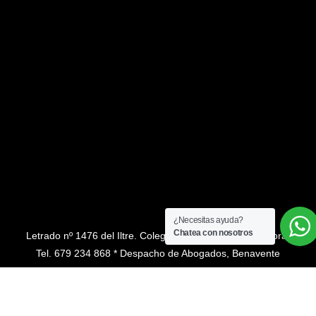
¿Necesitas ayuda?
Chatea con nosotros
Letrado nº 1476 del Iltre. Colegio de Abogados de Zamora.
Tel. 679 234 868 * Despacho de Abogados, Benavente
(Zamora).