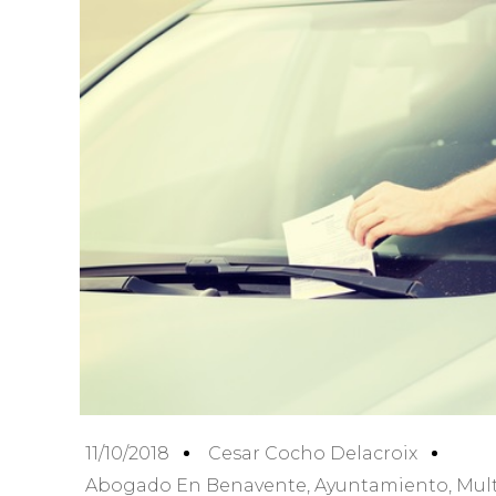
11/10/2018
Cesar Cocho Delacroix
Abogado En Benavente
,
Ayuntamiento
,
Mul