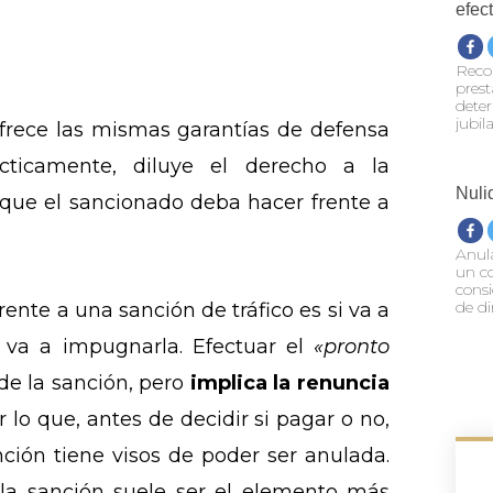
efec
Recon
prest
deter
jubil
frece las mismas garantías de defensa
cticamente, diluye el derecho a la
Nuli
 que el sancionado deba hacer frente a
Anula
un c
consi
de di
ente a una sanción de tráfico es si va a
va a impugnarla. Efectuar el
«pronto
de la sanción, pero
implica la renuncia
or lo que, antes de decidir si pagar o no,
nción tiene visos de poder ser anulada.
la sanción suele ser el elemento más