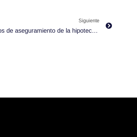
Next
Siguiente
Reclamación de los gastos de aseguramiento de la hipoteca: los Actos Jurídicos Documentados.