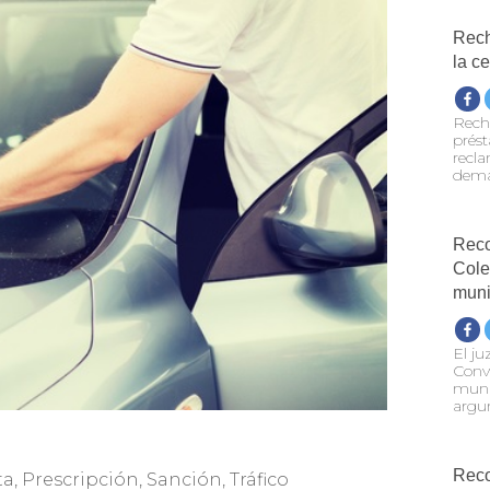
Rech
la c
Rech
prést
recla
dema
Reco
Cole
muni
El ju
Conve
munic
argu
Reco
ta
,
Prescripción
,
Sanción
,
Tráfico