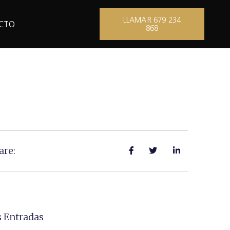
LLAMAR 679 234
CTO
868
are:
 Entradas