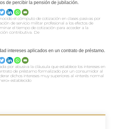
tos de percibir la pensión de jubilación.
ocido el cómputo de cotización en clases pasivas por
ación de servicio militar profesional a los efectos de
minar el tiempo de cotización para acceder a la
ación contributiva. De
dad intereses aplicados en un contrato de préstamo.
da por abusiva la cláusula que establece los intereses en
ontrato de préstamo formalizado por un consumidor al
derar dichos intereses muy superiores al «interés normal
nero» establecido