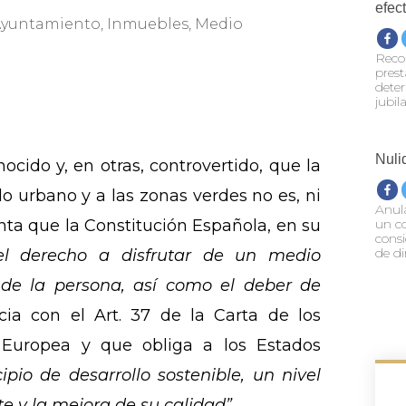
efec
Ayuntamiento
,
Inmuebles
,
Medio
Recon
prest
deter
jubil
Nuli
cido y, en otras, controvertido, que la
o urbano y a las zonas verdes no es, ni
Anula
 que la Constitución Española, en su
un c
consi
de di
el derecho a disfrutar de un medio
de la persona, así como el deber de
a con el Art. 37 de la Carta de los
Europea y que obliga a los Estados
pio de desarrollo sostenible, un nivel
e y la mejora de su calidad”
.