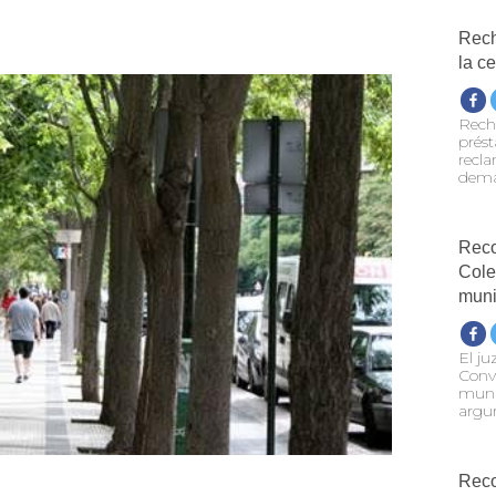
Rech
la c
Rech
prést
recla
dema
Reco
Cole
muni
El ju
Conve
munic
argu
Reco