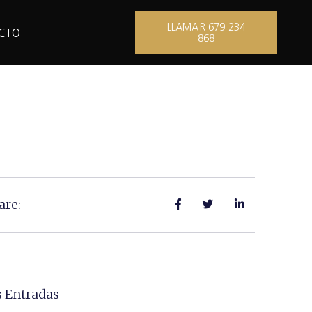
LLAMAR 679 234
CTO
868
are:
 Entradas