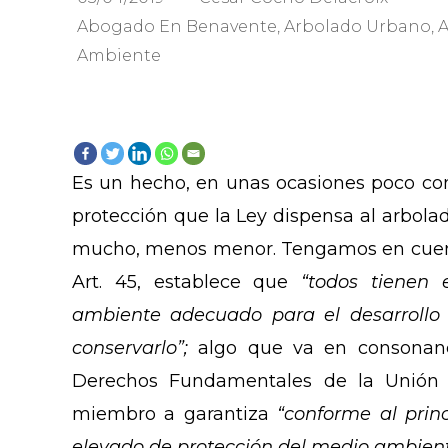
Abogado En Benavente
,
Arbolado Urbano
,
Ambiente
Es un hecho, en unas ocasiones poco cono
protección que la Ley dispensa al arbolad
mucho, menos menor. Tengamos en cuenta
Art. 45, establece que
“todos tienen 
ambiente adecuado para el desarrollo 
conservarlo”;
algo que va en consonanci
Derechos Fundamentales de la Unión 
miembro a garantiza
“conforme al princi
elevado de protección del medio ambient