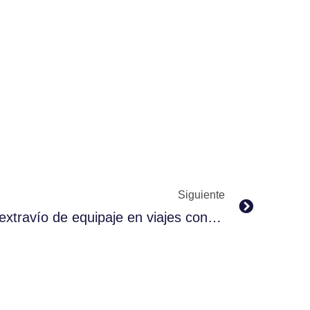
Next
Siguiente
Incidentes por pérdida o extravío de equipaje en viajes con aerolíneas.