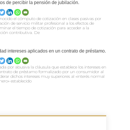
tos de percibir la pensión de jubilación.
ocido el cómputo de cotización en clases pasivas por
ación de servicio militar profesional a los efectos de
minar el tiempo de cotización para acceder a la
ación contributiva. De
dad intereses aplicados en un contrato de préstamo.
da por abusiva la cláusula que establece los intereses en
ontrato de préstamo formalizado por un consumidor al
derar dichos intereses muy superiores al «interés normal
nero» establecido